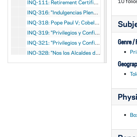
10 folio
INQ-111: Retirement Certificate, D. Luis Maldonado, 1716-1717
INQ-316: "Indulgencias Plenarias y Gracias espirituales, concedidas por los Sumos Pontifices, a los señores Inquisidores, Oficiales, y Ministros del Santo Oficio de la Inquisicion, Cofrades de la Cofradia de San Pedro Martyr", 1724
Subj
INQ-318: Pope Paul V; Cobellutius, Scipio, "Indulgencias concedidas por Nuestro Santissimo Padre Paulo Papa Quinto, à los Inquisidores, contra la Heretica pravedad...", 1724
INQ-319: "Privilegios y Confirmaciones de la Santa Hermandad Vieja de Ciudad-Real", 1725
Genre /
INQ-321: "Privilegios y Confirmaciones de la Santa Hermandad Vieja de Ciudad-Real", 1727-1728
Pri
INQ-328: "Nos los Alcaldes de la Santa Hermandad Vieja de esta Imperial Ciudad de Toledo pur su Magestad (Dios le guarde) en todos sus Reynos, y Señorios, &c.", 1735
INQ-335: "Ordenanzas del Ilustre Cabildo de la Santa Hermandad Vieja de esta Imperial Ciudad de Toledo...", 1740
Geograp
INQ-112: Inquisition of Córdoba, Familiar certificate given to D. Francisco Calero Alexandre de Pedrazas, 1744 October 7
Tol
INQ-113: Perez de Prado y Cuesta, Francisco, Alguacil la Santa Cruzada de la Villa de Albacete certificate, given to D. Pedro Martínez de Soria, 1747-1748
INQ-352: "Ordenanzas del Illustre Cabildo de la Santa Hermandad Real, y Vieja de esta Noble Villa de Talavera...", 1751 February 16
Physi
INQ-372: Xarava de Castillo, Gregorio, "Actos, Titulos, y Exercicios literarios de D. Manuel de Orbaneja, Opositor à Cathedras de ambos Derechos en la Real Universidad de Valladolid", 1762 November 4
INQ-26: "Espediente hecho con motivo del destierro del Inquisidor General", 1764
Box
INQ-114: Familiar Certificate given to D. Josef Romero Diaz Cañete, 1779 November 17
INQ-115: Inquisicion de Toledo, Alguacil Mayor certificate given to Joseph Gomez Olias, 1785 October 5