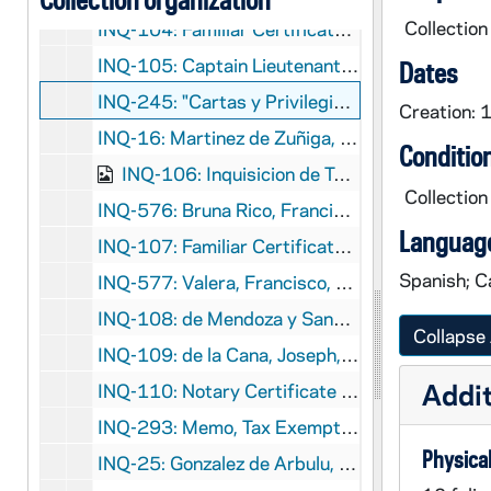
Collection
INQ-104: Familiar Certificate of the Holy Office of the Inquisition, given to D. Augustín Ponce de Leon by the Inquisition of Toledo, 1650 December 5
INQ-105: Captain Lieutenant Certificate of the Holy Office of the Inquisition of the Kingdom of Sicily in favor of D. Manuel de Castro, Governor of la Isla de Pantalería, 1662 April 1
Dates
INQ-245: "Cartas y Privilegios de la Santa Hermandad Vieja de la muy Noble Ciudad de Toledo: confirmadas por el Rey D. Felipe Quarto nuestro señor", 1665
Creation: 
INQ-16: Martinez de Zuñiga, Hernando, "Testimonio de Calificador del Santo Tribunal de la Ynquisicion", 1671 March 13
Conditio
INQ-106: Inquisicion de Toledo, Familiar Certificate given to Francisco de Aranda Quintanilla, 1678 August 26
Collection
INQ-576: Bruna Rico, Francisco Luis de, et al, Instructions to Pedro García Baquero, 1685 May 4
Language
INQ-107: Familiar Certificate of the Holy Office of the Inquisition, given to D. Joseph Antonio de la Torre Carbonera in the Real Castillo de Triana by the Inquisition of Seville, 1685 October 3
Spanish; Ca
INQ-577: Valera, Francisco, et al, Instructions to the Receiver General, 1694 June 28
INQ-108: de Mendoza y Sandoval, Don Balthasar, Notario del Secreto Certificate of the Holy Office of the Inquisition of the city of Valladolid, given to D. Luis Maldonado, Cavallero de la orden de Santiago, 1700 June 14
Collapse 
INQ-109: de la Cana, Joseph, Certification given in favor of D. Luis Maldonado for the office of Notary of the Inquisition of Valladolid, 1700 July 15
Addit
INQ-110: Notary Certificate of the Holy Office of the Inquisition, given to D. Marcos de la Banera, citizen of la Villa de Cazarabonela, by the Inquisition of Granada, 1704 November 27
INQ-293: Memo, Tax Exemptions, circa 1706
Physical
INQ-25: Gonzalez de Arbulu, Manuel; Juan de Albirtegui, "Manuel Gonzalez del Arbulu secretario del secreto del Santo Officio de la Inquisicion, del Reyno del Peru…", 1711, 1765