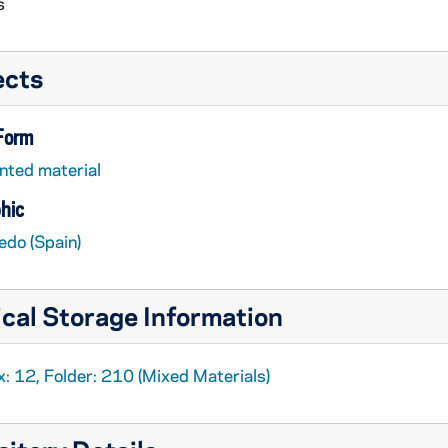
s
ects
 Form
nted material
hic
edo (Spain)
cal Storage Information
: 12, Folder: 210 (Mixed Materials)